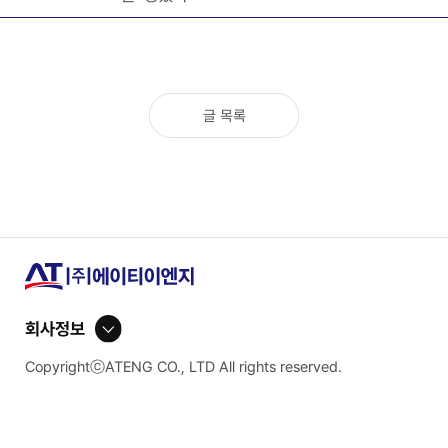
글 목록
회사정보
CopyrightⓒATENG CO., LTD All rights reserved.