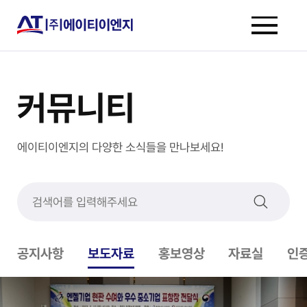
커뮤니티
에이티이엔지의 다양한 소식들을 만나보세요!
공지사항
보도자료
홍보영상
자료실
인