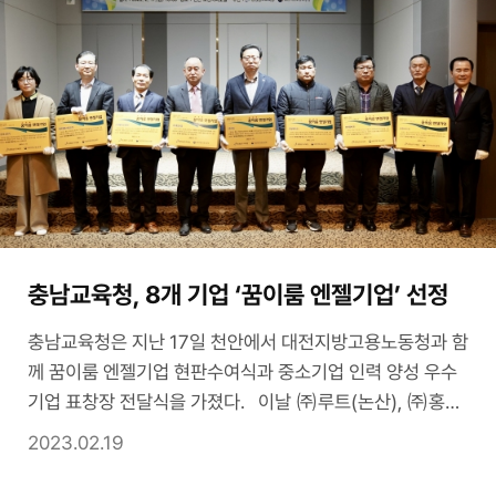
충남교육청, 8개 기업 ‘꿈이룸 엔젤기업’ 선정
충남교육청은 지난 17일 천안에서 대전지방고용노동청과 함
께 꿈이룸 엔젤기업 현판수여식과 중소기업 인력 양성 우수
기업 표창장 전달식을 가졌다. 이날 ㈜루트(논산), ㈜홍일
산업(서산), ㈜에이티이엔지(아산), 와이엠씨㈜(아산), 동
2023.02.19
우HST㈜(아산), ㈜미소전기(아산), 에프엔에스테크㈜